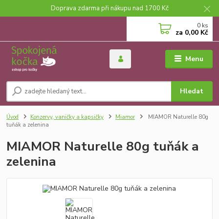
Doprava zdarma při nákupu nad 1700 Kč
0
ks
za
0,00 Kč
Menu
Hledat
Úvod
Konzervy, vaničky a kapsičky
Miamor
MIAMOR Naturelle 80g
tuňák a zelenina
MIAMOR Naturelle 80g tuňák a
zelenina