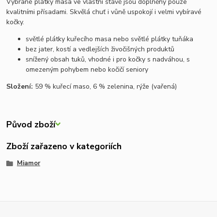
Vybrané plátky masa ve vlastní šťávě jsou doplněny pouze
kvalitními přísadami. Skvělá chuť i vůně uspokojí i velmi vybíravé
kočky.
světlé plátky kuřecího masa nebo
světlé plátky tuňáka
bez jater, kostí a vedlejších živočišných produktů
snížený obsah tuků, vhodné i pro kočky s nadváhou, s
omezeným pohybem nebo kočičí seniory
Složení:
59 % kuřecí maso, 6 % zelenina, rýže (vařená)
Původ zboží
Zboží zařazeno v kategoriích
Miamor