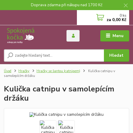
Doprava zdarma při nákupu nad 1700 Kč
0
ks
za
0,00 Kč
Menu
Hledat
Úvod
Hračky
Hračky se šantou (catnipem)
Kulička catnipu v
samolepícím držáku
Kulička catnipu v samolepícím
držáku