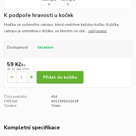
K podpoře hravosti u koček
Hračka ze sušeného catnipu, která nadchne každou kočku. Kulička
catnipu je umístěna v držáku, ve kterém se otá...
celý popis
Dostupnost
Skladem
59 Kč
/
ks
49 Kč
bez DPH
Přidat do košíku
Číslo produktu:
404
EAN kód:
4011905422428
Výrobce:
Trixie
Kompletní specifikace