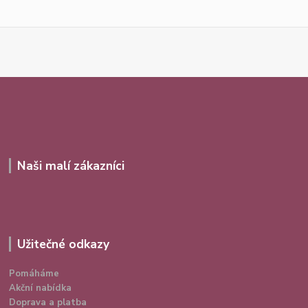
Naši malí zákazníci
Užitečné odkazy
Pomáháme
Akční nabídka
Doprava a platba