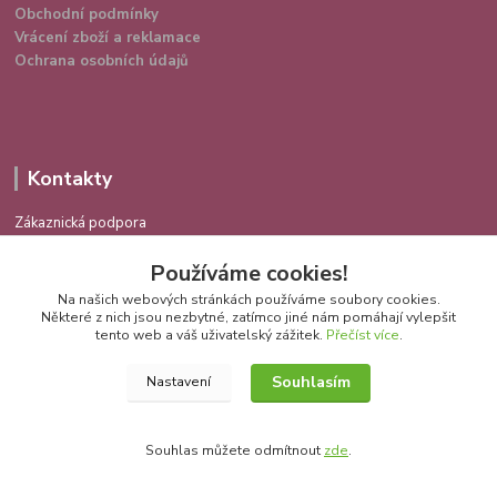
Obchodní podmínky
Vrácení zboží a reklamace
Ochrana osobních údajů
Kontakty
Zákaznická podpora
724 639 336
Používáme cookies!
(Po-Pá 9-16 hod.)
Na našich webových stránkách používáme soubory cookies.
info@spokojenakocka.cz
Některé z nich jsou nezbytné, zatímco jiné nám pomáhají vylepšit
tento web a váš uživatelský zážitek.
Přečíst více
.
Souhlasím
Nastavení
Souhlas můžete odmítnout
zde
.
Vytvořeno na
Eshop-rychle.cz