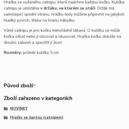
Hračka ze sušeného catnipu, která nadchne každou kočku. Kulička
catnipu je umístěna
v držáku, ve kterém se otáčí
. Držák má
samolepící spodní stranu, hračku tedy můžete připevnit na jakýkoli
hladký povrch, třeba na hranu nábytku.
Vůně catnipu je pro kočku mimořádně lákavá. O kuličku se může
kočka otírat nebo jí olizovat a okusovat. Hračka kočku dokáže na
dlouho zabavit a zpestřit jí život.
Rozměry:
průměr kuličky 5 cm
Původ zboží
Zboží zařazeno v kategoriích
NOVINKY
Hračky se šantou (catnipem)