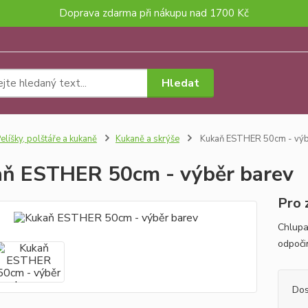
Doprava zdarma při nákupu nad 1700 Kč
Hledat
elíšky, polštáře a kukaně
Kukaně a skrýše
Kukaň ESTHER 50cm - výb
ň ESTHER 50cm - výběr barev
Pro 
Chlupa
odpočin
Dos