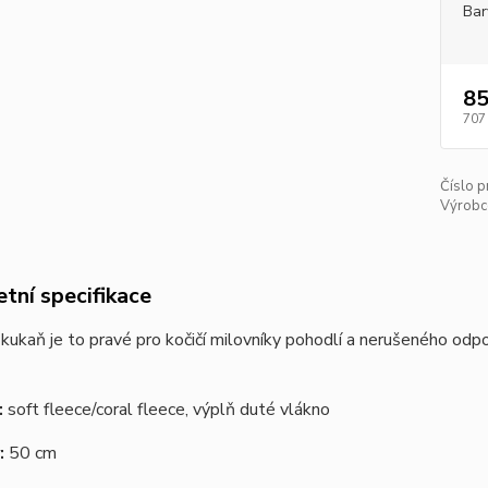
Bar
85
707
Číslo p
Výrobc
tní specifikace
kukaň je to pravé pro kočičí milovníky pohodlí a nerušeného odpo
:
soft fleece/coral fleece, výplň duté vlákno
:
50 cm