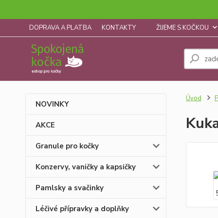
DOPRAVA A PLATBA
KONTAKTY
ŽIJEME S KOČKOU
Úvod
P
NOVINKY
Kuka
AKCE
Granule pro kočky
Konzervy, vaničky a kapsičky
Pamlsky a svačinky
Léčivé přípravky a doplňky