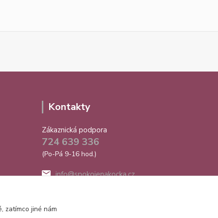
Kontakty
Zákaznická podpora
724 639 336
(Po-Pá 9-16 hod.)
info@spokojenakocka.cz
, zatímco jiné nám