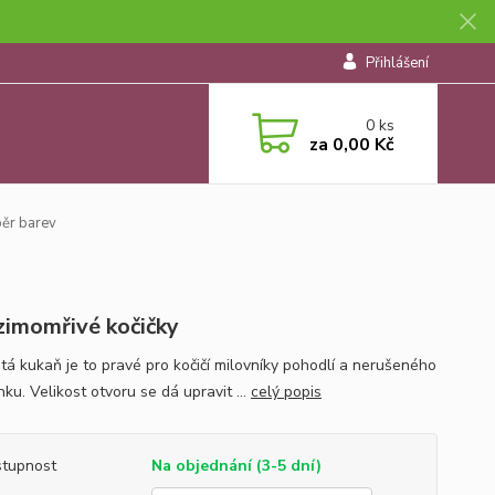
Přihlášení
0
ks
za
0,00 Kč
ěr barev
zimomřivé kočičky
tá kukaň je to pravé pro kočičí milovníky pohodlí a nerušeného
ku. Velikost otvoru se dá upravit ...
celý popis
tupnost
Na objednání (3-5 dní)