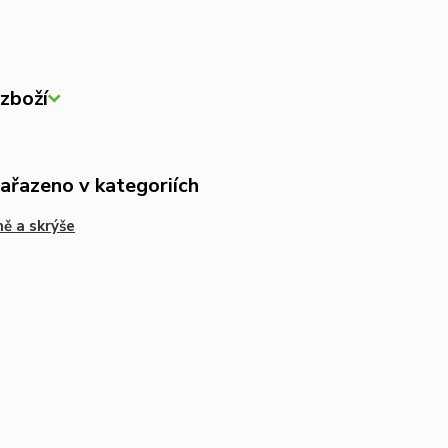
zboží
zařazeno v kategoriích
ě a skrýše