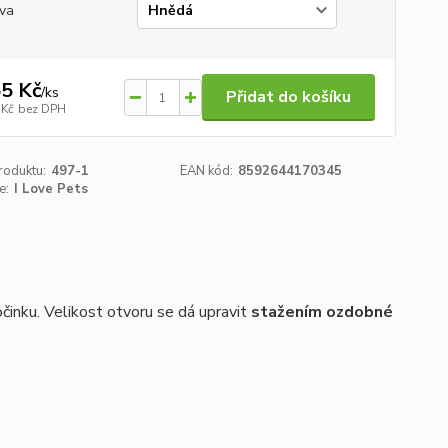
va
5 Kč
/
ks
Přidat do košíku
 Kč
bez DPH
roduktu:
497-1
EAN kód:
8592644170345
e:
I Love Pets
činku. Velikost otvoru se dá upravit
stažením ozdobné