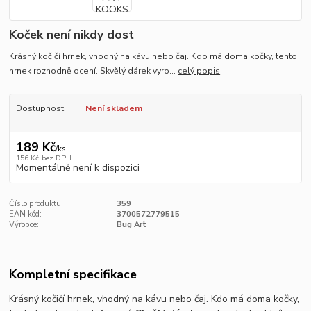
Koček není nikdy dost
Krásný kočičí hrnek, vhodný na kávu nebo čaj. Kdo má doma kočky, tento
hrnek rozhodně ocení. Skvělý dárek vyro...
celý popis
Dostupnost
Není skladem
189 Kč
/
ks
156 Kč
bez DPH
Momentálně není k dispozici
Číslo produktu:
359
EAN kód:
3700572779515
Výrobce:
Bug Art
Kompletní specifikace
Krásný kočičí hrnek, vhodný na kávu nebo čaj. Kdo má doma kočky,