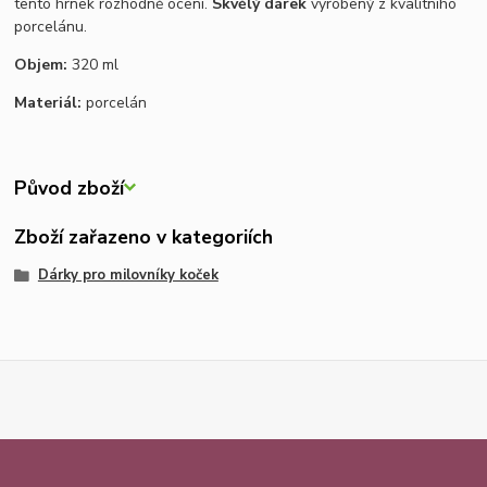
tento hrnek rozhodně ocení.
Skvělý dárek
vyrobený z kvalitního
porcelánu.
Objem:
320 ml
Materiál:
porcelán
Původ zboží
Zboží zařazeno v kategoriích
Dárky pro milovníky koček