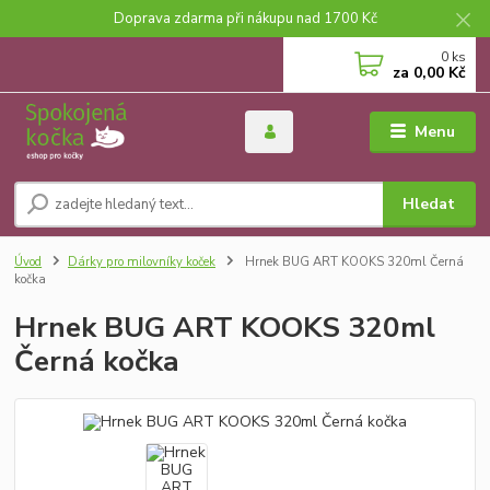
Doprava zdarma při nákupu nad 1700 Kč
0
ks
za
0,00 Kč
Menu
Hledat
Úvod
Dárky pro milovníky koček
Hrnek BUG ART KOOKS 320ml Černá
kočka
Hrnek BUG ART KOOKS 320ml
Černá kočka