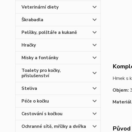
Veterinární diety
Škrabadla
Pelíšky, polštáře a kukaně
Hračky
Misky a fontánky
Komple
Toalety pro kočky,
příslušenství
Hrnek s 
Steliva
Objem:
Péče o kočku
Materiál
Cestování s kočkou
Ochranné sítě, mřížky a dvířka
Původ 