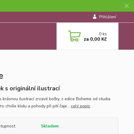
Přihlášení
0
ks
za
0,00 Kč
e
 s originální ilustrací
s krásnou ilustrací zrzavé kočky, z edice Boheme od studia
ro chvíle klidu a pohody při pití čaje...
celý popis
tupnost
Skladem