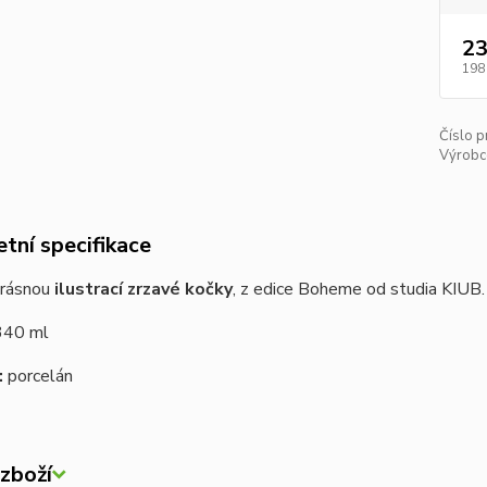
23
198
Číslo p
Výrobc
tní specifikace
krásnou
ilustrací zrzavé kočky
, z edice Boheme od studia KIUB. P
340 ml
:
porcelán
zboží