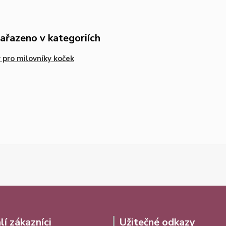
zařazeno v kategoriích
 pro milovníky koček
lí zákazníci
Užitečné odkazy