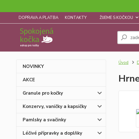
DOPRAVA A PLATBA
KONTAKTY
ŽIJEME S KOČKOU
Úvod
D
NOVINKY
Hrn
AKCE
Granule pro kočky
Konzervy, vaničky a kapsičky
Pamlsky a svačinky
Léčivé přípravky a doplňky