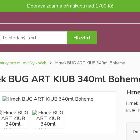
Doprava zdarma při nákupu nad 1700 Kč
Hledat
árky pro milovníky koček
Hrnek BUG ART KIUB 340ml Boheme
ek BUG ART KIUB 340ml Bohem
Hrnek
Hrnek 
KIUB. P
Dos