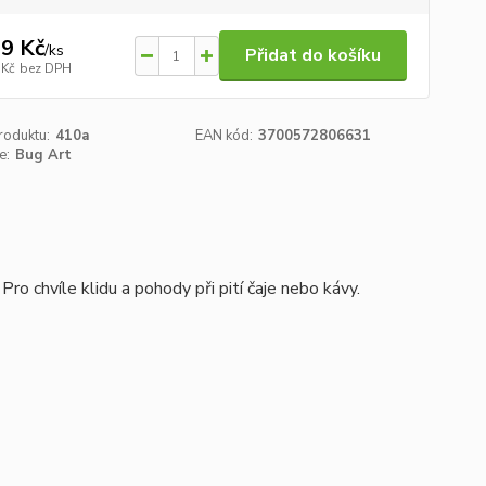
9 Kč
/
ks
Přidat do košíku
 Kč
bez DPH
roduktu:
410a
EAN kód:
3700572806631
e:
Bug Art
ro chvíle klidu a pohody při pití čaje nebo kávy.