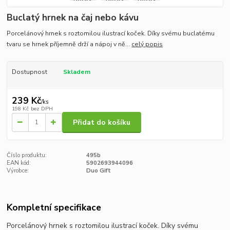
Buclatý hrnek na čaj nebo kávu
Porcelánový hrnek s roztomilou ilustrací koček. Díky svému buclatému
tvaru se hrnek příjemně drží a nápoj v ně...
celý popis
Dostupnost
Skladem
239 Kč
/
ks
198 Kč
bez DPH
Přidat do košíku
Číslo produktu:
495b
EAN kód:
5902693944096
Výrobce:
Duo Gift
Kompletní specifikace
Porcelánový hrnek s roztomilou ilustrací koček. Díky svému