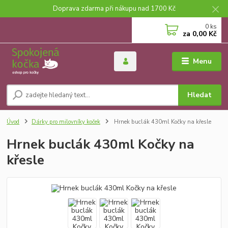
Doprava zdarma při nákupu nad 1700 Kč
0
ks
za
0,00 Kč
Menu
Hledat
Úvod
Dárky pro milovníky koček
Hrnek buclák 430ml Kočky na křesle
Hrnek buclák 430ml Kočky na
křesle