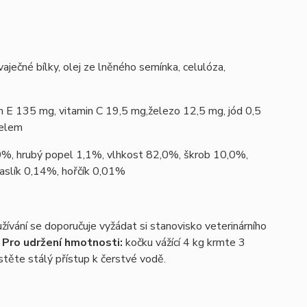
aječné bílky, olej ze lněného semínka, celulóza,
n E 135 mg, vitamin C 19,5 mg,
železo 12,5 mg, jód 0,5
melem
50%, hrubý popel 1,1%, vlhkost 82,0%, škrob 10,0%,
aslík 0,14%, hořčík 0,01%
vání se doporučuje vyžádat si stanovisko veterinárního
.
Pro udržení hmotnosti:
kočku vážící 4 kg krmte 3
stěte stálý přístup k čerstvé vodě.