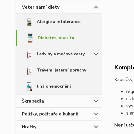
Veterinární diety
Alergie a intolerance
Diabetes, obezita
Ledviny a močové cesty
Komple
Trávení, jaterní poruchy
Kapsičky,
Jiná onemocnění
reg
níz
Škrabadla
vys
s a
Pelíšky, polštáře a kukaně
Není urč
Hračky