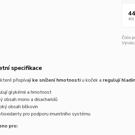
44
401
Číslo p
Výrobc
tní specifikace
 které přispívají
ke snížení hmotnosti
u koček a
regulují hladi
ulují glykémii a hmotnost
ký obsah mono a disacharidů
oký obsah bílkovin
ntioxidanty pro podporu imunitního systému
eno pro: