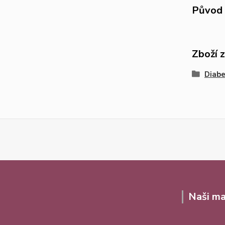
Původ 
Zboží 
Diabe
Naši ma