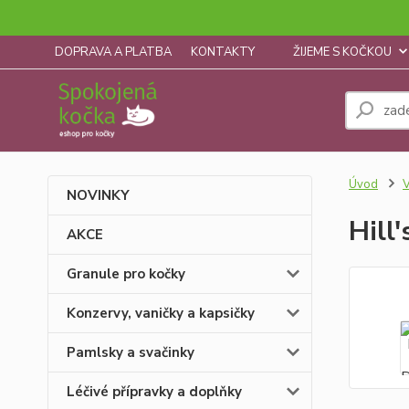
DOPRAVA A PLATBA
KONTAKTY
ŽIJEME S KOČKOU
Úvod
V
NOVINKY
Hill
AKCE
Granule pro kočky
Konzervy, vaničky a kapsičky
Pamlsky a svačinky
Léčivé přípravky a doplňky