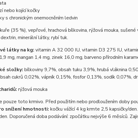
ata
zí nebo kojící kočky
ky s chronickým onemocněním ledvin
kuře (35 %), vepřové, hrachová bílkovina, rýžová mouka, sušené v
dextrin, minerální látky, rybí tuk.
é látky na kg:
vitamin A 32 000 IU, vitamin D3 275 IU, vitami
1,9 mg, mangan 1,4 mg, zinek 16,0 mg, barveno přírodním kara
ké složky:
bílkoviny 9,7%, obsah tuku 3,9%, hrubá vláknina 0,
obsah cukrů 0,02%, vápník 0,15%, fosfor 0,13%, sodík 0,07%, dr
charidů:
rýžová mouka
 pouze toto krmivo. Před použitím nebo prodloužením doby použí
ro snížení hmotnosti:
kočku vážící 4 kg krmte 2,5 kapsičky/den
den. Doporučená doba podávání: zpočátku nejvýše 6 měsíců. Zaji