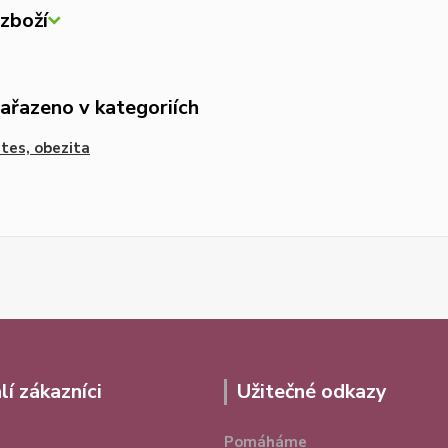
zboží
zařazeno v kategoriích
tes, obezita
lí zákazníci
Užitečné odkazy
Pomáháme