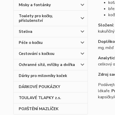
koť
Misky a fontánky
bře
koč
Toalety pro kočky,
příslušenství
Složení:
kukuřičný 
Steliva
Doplňkov
Péče o kočku
mg, měď 
Cestování s kočkou
Analytic
celkový 
Ochranné sítě, mřížky a dvířka
Zdroj sa
Dárky pro milovníky koček
Podávejte
DÁRKOVÉ POUKÁZKY
lékaře.
P
kapsičky/
TOULAVÉ TLAPKY z.s.
POJIŠTĚNÍ MAZLÍČEK