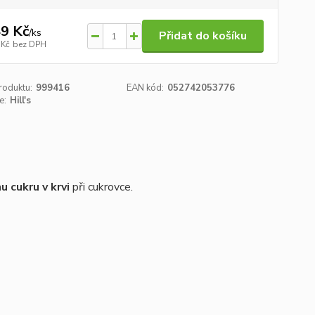
9 Kč
/
ks
Přidat do košíku
 Kč
bez DPH
roduktu:
999416
EAN kód:
052742053776
e:
Hill's
nu cukru v krvi
při cukrovce.