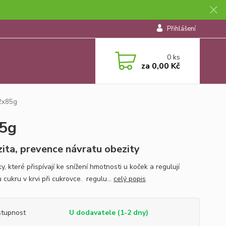
Přihlášení
0
ks
za
0,00 Kč
12x85g
85g
ita, prevence návratu obezity
y, které přispívají ke snížení hmotnosti u koček a regulují
 cukru v krvi při cukrovce. regulu...
celý popis
tupnost
U dodavatele (1-2 dny)