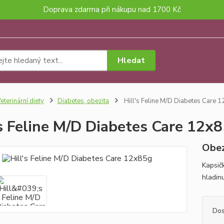
Doprava zdarma při nákupu nad 1700 Kč
Hledat
eterinární diety
Diabetes, obezita
Hill's Feline M/D Diabetes Care 
's Feline M/D Diabetes Care 12x
Obez
Kapsičk
hladinu
Dos