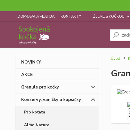
DOPRAVA A PLATBA
KONTAKTY
ŽIJEME S KOČKOU
Úvod
K
NOVINKY
Gran
AKCE
Granule pro kočky
Konzervy, vaničky a kapsičky
Pro koťata
Almo Nature