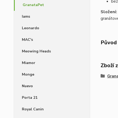
bez
GranataPet
Složení:
Iams
granátové
Leonardo
MAC's
Původ 
Meowing Heads
Miamor
Zboží 
Monge
Gran
Nuevo
Porta 21
Royal Canin