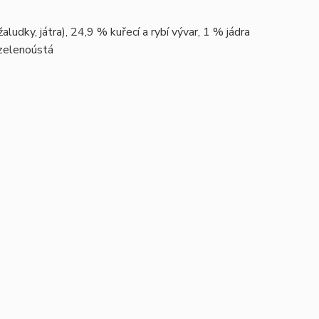
udky, játra), 24,9 % kuřecí a rybí vývar, 1 % jádra
 zelenoústá