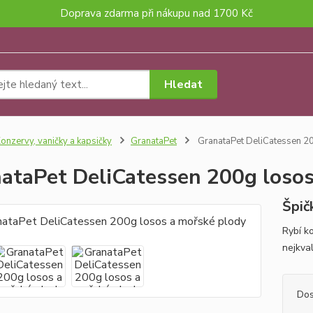
Doprava zdarma při nákupu nad 1700 Kč
Hledat
onzervy, vaničky a kapsičky
GranataPet
GranataPet DeliCatessen 2
ataPet DeliCatessen 200g losos
Špič
Rybí k
nejkval
Dos