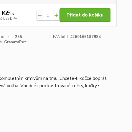
 Kč
/
ks
Přidat do košíku
Kč
bez DPH
roduktu:
255
EAN kód:
4260165197984
e:
GranataPet
 kompletním krmivům na trhu. Chcete-li kočce dopřát
ávná volba. Vhodné i pro kastrované kočky, kočky s