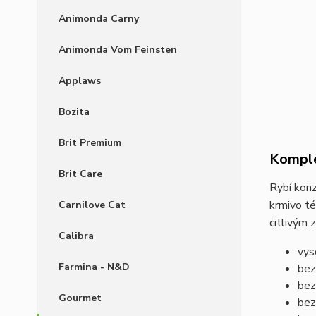
Animonda Carny
Animonda Vom Feinsten
Applaws
Bozita
Brit Premium
Komple
Brit Care
Rybí konz
krmivo té
Carnilove Cat
citlivým 
Calibra
vys
Farmina - N&D
bez
bez
Gourmet
bez