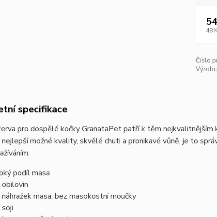
54
48 
Číslo p
Výrobc
tní specifikace
erva pro dospělé kočky GranataPet patří k těm nejkvalitnějším
 nejlepší možné kvality, skvělé chuti a pronikavé vůně, je to spr
zažíváním.
oký podíl masa
 obilovin
 náhražek masa, bez masokostní moučky
 soji