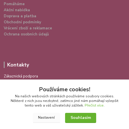
Pomáháme
Akční nabídka
Doprava a platba
Obchodní podmínky
Vrácení zboží a reklamace
Ochrana osobních údajů
Kontakty
Zákaznická podpora
724 639 336
Používáme cookies!
(Po-Pá 9-16 hod.)
Na našich webových stránkách používáme soubory cookies.
info@spokojenakocka.cz
Některé z nich jsou nezbytné, zatímco jiné nám pomáhají vylepšit
tento web a váš uživatelský zážitek.
Přečíst více
.
Souhlasím
Nastavení