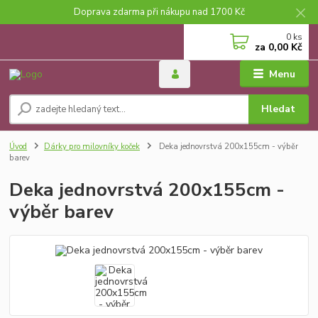
Doprava zdarma při nákupu nad 1700 Kč
0
ks
za
0,00 Kč
Menu
Hledat
Úvod
Dárky pro milovníky koček
Deka jednovrstvá 200x155cm - výběr
barev
Deka jednovrstvá 200x155cm -
výběr barev