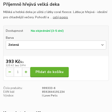
Příjemně hřejivá velká deka
Měkká a hebká deka je ušitá z látky coral fleece. Látka je hřejivá - ideální
pro chladnější večery. Pohodlí a ...
celý popis
Dostupnost
Na objednání (3-5 dní)
Barva
393 Kč
/
ks
325 Kč
bez DPH
Přidat do košíku
Číslo produktu:
999333-6
EAN kód:
8592644191234
Výrobce:
I Love Pets