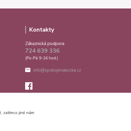
Kontakty
Zákaznická podpora
724 639 336
(Po-Pá 9-16 hod.)
info@spokojenakocka.cz
, zatímco jiné nám
Vytvořeno na
Eshop-rychle.cz