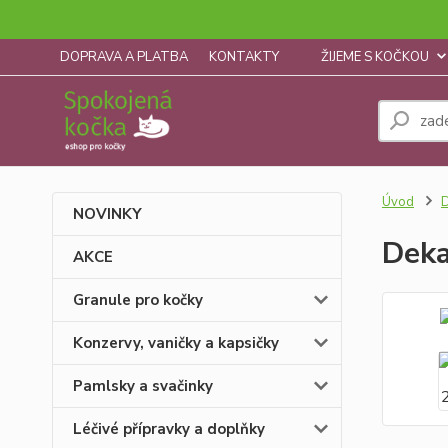
DOPRAVA A PLATBA
KONTAKTY
ŽIJEME S KOČKOU
Úvod
D
NOVINKY
Deka
AKCE
Granule pro kočky
Konzervy, vaničky a kapsičky
Pamlsky a svačinky
Léčivé přípravky a doplňky