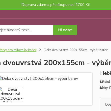
Doprava zdarma při nákupu nad 1700 Kč
Hledat
árky pro milovníky koček
Deka dvouvrstvá 200x155cm - výběr barev
 dvouvrstvá 200x155cm - výběr
Hebk
Měkká 
látky. 
Dos