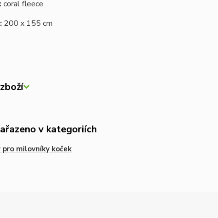
:
coral fleece
:
200 x 155 cm
zboží
zařazeno v kategoriích
 pro milovníky koček