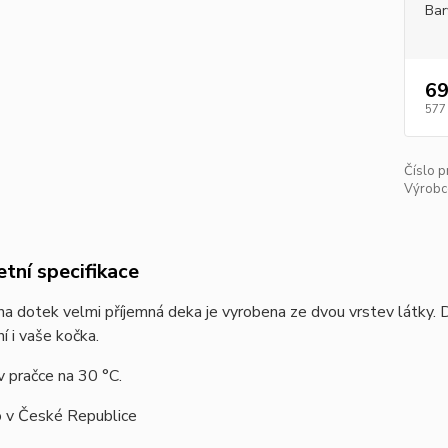
Bar
69
577
Číslo p
Výrobc
tní specifikace
a dotek velmi příjemná deka je vyrobena ze dvou vrstev látky.
í i vaše kočka.
v pračce na 30 °C.
 v České Republice