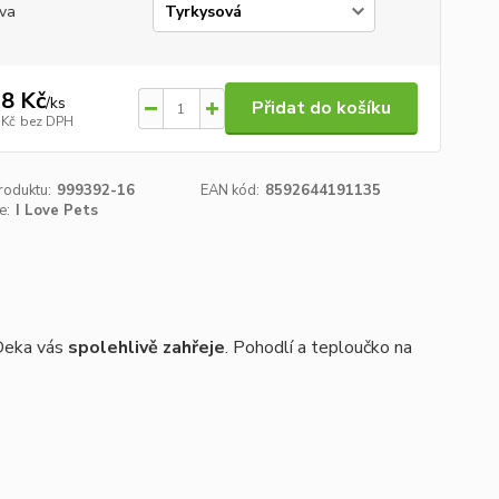
va
8 Kč
/
ks
Přidat do košíku
 Kč
bez DPH
roduktu:
999392-16
EAN kód:
8592644191135
e:
I Love Pets
 Deka vás
spolehlivě zahřeje
. Pohodlí a teploučko na