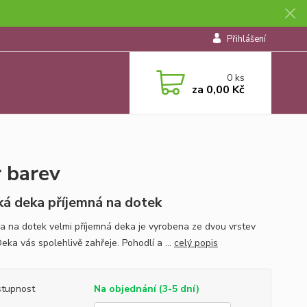
Přihlášení
0
ks
za
0,00 Kč
 barev
á deka příjemná na dotek
a na dotek velmi příjemná deka je vyrobena ze dvou vrstev
Deka vás spolehlivě zahřeje. Pohodlí a ...
celý popis
tupnost
Na objednání (3-5 dní)