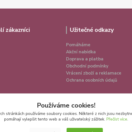
lí zákazníci
Užitečné odkazy
Pomáháme
Akční nabídka
Doprava a platba
Obchodní podmínky
Vrácení zboží a reklamace
Ochrana osobních údajů
Používáme cookies!
h stránkách používáme soubory cookies. Některé z nich jsou nezbytné
pomáhají vylepšit tento web a váš uživatelský zážitek.
Přečíst více
.