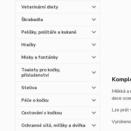
Veterinární diety
Škrabadla
Pelíšky, polštáře a kukaně
Hračky
Misky a fontánky
Toalety pro kočky,
příslušenství
Komple
Steliva
Měkká a n
dece ocen
Péče o kočku
Lze prát 
Cestování s kočkou
Vyrobeno
Ochranné sítě, mřížky a dvířka