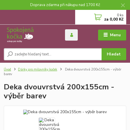
Doprava zdarma při nákupu nad 1700 Kč
0
ks
za
0,00 Kč
Menu
Hledat
Úvod
Dárky pro milovníky koček
Deka dvouvrstvá 200x155cm - výběr
barev
Deka dvouvrstvá 200x155cm -
výběr barev