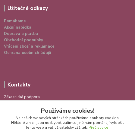
Užitečné odkazy
Pomáháme
Akční nabídka
Doprava a platba
Obchodní podmínky
Vrácení zboží a reklamace
Ochrana osobních údajů
Kontakty
Zákaznická podpora
724 639 336
Používáme cookies!
(Po-Pá 9-16 hod.)
Na našich webových stránkách používáme soubory cookies.
info@spokojenakocka.cz
Některé z nich jsou nezbytné, zatímco jiné nám pomáhají vylepšit
tento web a váš uživatelský zážitek.
Přečíst více
.