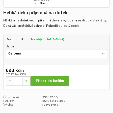
Hebká deka příjemná na dotek
Měkká a na dotek velmi příjemná deka je vyrobena ze dvou vrstev látky.
Deka vás spolehlivě zahřeje. Pohodlí a ...
celý popis
Dostupnost
Na objednání (3-5 dní)
Barva
698 Kč
/
ks
577 Kč
bez DPH
Přidat do košíku
Číslo produktu:
999392-15
EAN kód:
8592644191067
Výrobce:
I Love Pets