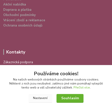
Akční nabídka
Doprava a platba
Obchodní podmínky
Vrácení zboží a reklamace
Ochrana osobních údajů
Kontakty
Zákaznická podpora
724 639 336
Používáme cookies!
(Po-Pá 9-16 hod.)
Na našich webových stránkách používáme soubory cookies.
info@spokojenakocka.cz
Některé z nich jsou nezbytné, zatímco jiné nám pomáhají vylepšit
tento web a váš uživatelský zážitek.
Přečíst více
.
Souhlasím
Nastavení