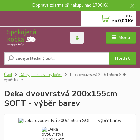
Doprava zdarma při nákupu nad 1700 Kč
0
ks
za
0,00 Kč
Menu
Hledat
Úvod
Dárky pro milovníky koček
Deka dvouvrstvá 200x155cm SOFT -
výběr barev
Deka dvouvrstvá 200x155cm
SOFT - výběr barev