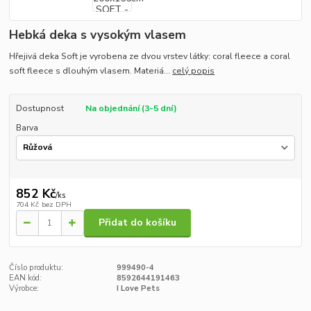
Hebká deka s vysokým vlasem
Hřejivá deka Soft je vyrobena ze dvou vrstev látky: coral fleece a coral
soft fleece s dlouhým vlasem. Materiá...
celý popis
Dostupnost
Na objednání (3-5 dní)
Barva
852 Kč
/
ks
704 Kč
bez DPH
Přidat do košíku
Číslo produktu:
999490-4
EAN kód:
8592644191463
Výrobce:
I Love Pets