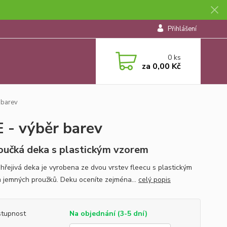
Přihlášení
0
ks
za
0,00 Kč
 barev
- výběr barev
učká deka s plastickým vzorem
hřejivá deka je vyrobena ze dvou vrstev fleecu s plastickým
 jemných proužků. Deku oceníte zejména...
celý popis
tupnost
Na objednání (3-5 dní)