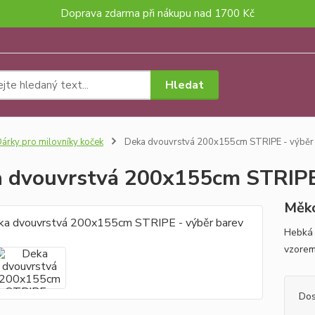
Doprava zdarma při nákupu nad 1700 Kč
Hledat
árky pro milovníky koček
Deka dvouvrstvá 200x155cm STRIPE - výběr
 dvouvrstvá 200x155cm STRIPE 
Měko
Hebká 
vzorem
Dos