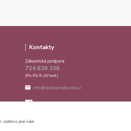
Kontakty
Zákaznická podpora
724 639 336
(Po-Pá 9-16 hod.)
info@spokojenakocka.cz
, zatímco jiné nám