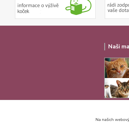
Naši ma
Na našich webovýc