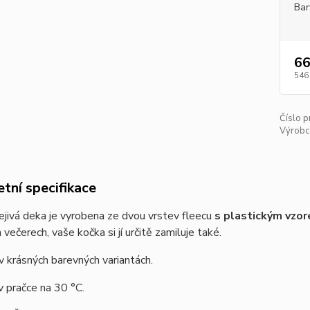
Bar
66
546
Číslo p
Výrobc
tní specifikace
jivá deka je vyrobena ze dvou vrstev fleecu
s plastickým vzo
 večerech, vaše kočka si jí určitě zamiluje také.
v krásných barevných variantách.
v pračce na 30 °C.