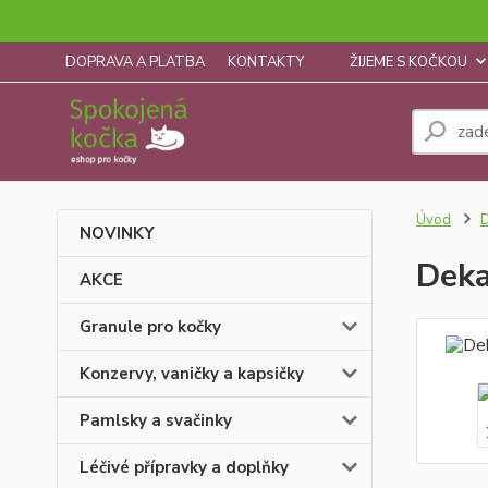
DOPRAVA A PLATBA
KONTAKTY
ŽIJEME S KOČKOU
Úvod
D
NOVINKY
Deka
AKCE
Granule pro kočky
Konzervy, vaničky a kapsičky
Pamlsky a svačinky
Léčivé přípravky a doplňky