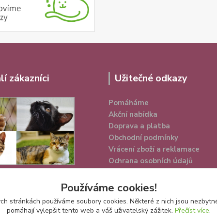
lí zákazníci
Užitečné odkazy
Pomáháme
Akční nabídka
Doprava a platba
Obchodní podmínky
Vrácení zboží a reklamace
Ochrana osobních údajů
Používáme cookies!
h stránkách používáme soubory cookies. Některé z nich jsou nezbytné
pomáhají vylepšit tento web a váš uživatelský zážitek.
Přečíst více
.