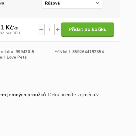
va
1 Kč
/
ks
Přidat do košíku
 Kč
bez DPH
roduktu:
999430-5
EAN kód:
8592644192354
e:
I Love Pets
rem jemných proužků
. Deku oceníte zejména v