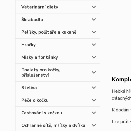
Veterinární diety
Škrabadla
Pelíšky, polštáře a kukaně
Hračky
Misky a fontánky
Toalety pro kočky,
příslušenství
Komple
Steliva
Hebká hře
chladných
Péče o kočku
K dodání 
Cestování s kočkou
Lze prát 
Ochranné sítě, mřížky a dvířka