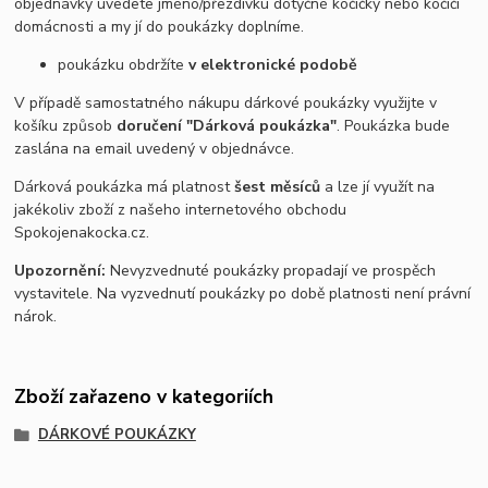
objednávky uvedete jméno/přezdívku dotyčné kočičky nebo kočičí
domácnosti a my jí do poukázky doplníme.
poukázku obdržíte
v elektronické podobě
V případě samostatného nákupu dárkové poukázky využijte v
košíku způsob
doručení "Dárková poukázka"
. Poukázka bude
zaslána na email uvedený v objednávce.
Dárková poukázka má platnost
šest měsíců
a lze jí využít na
jakékoliv zboží z našeho internetového obchodu
Spokojenakocka.cz.
Upozornění:
Nevyzvednuté poukázky propadají ve prospěch
vystavitele. Na vyzvednutí poukázky po době platnosti není právní
nárok.
Zboží zařazeno v kategoriích
DÁRKOVÉ POUKÁZKY