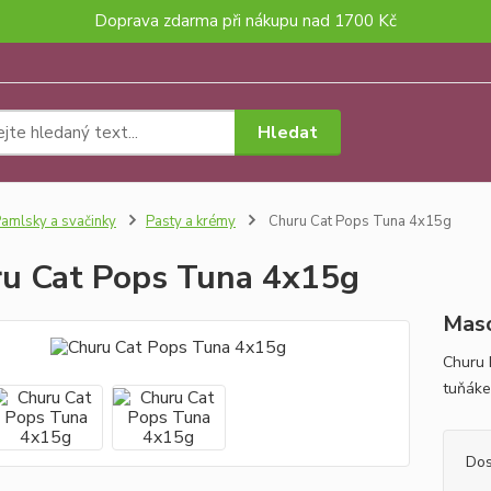
Doprava zdarma při nákupu nad 1700 Kč
Hledat
amlsky a svačinky
Pasty a krémy
Churu Cat Pops Tuna 4x15g
u Cat Pops Tuna 4x15g
Maso
Churu 
tuňáke
Dos