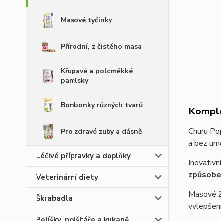
Masové tyčinky
Přírodní, z čistého masa
Křupavé a poloměkké
pamlsky
Bonbonky různých tvarů
Komple
Churu Po
Pro zdravé zuby a dásně
a bez um
Léčivé přípravky a doplňky
Inovativ
způsob
Veterinární diety
Masové že
Škrabadla
vylepšení 
Pelíšky, polštáře a kukaně