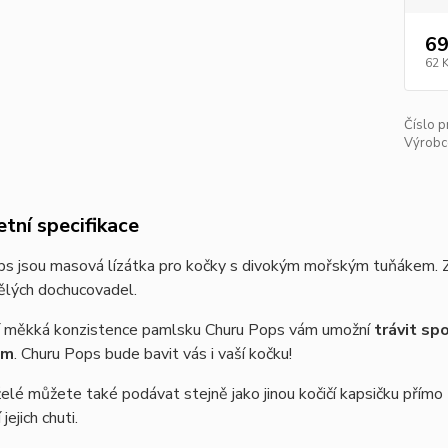
69
62 
Číslo p
Výrobc
tní specifikace
ps jsou masová lízátka pro kočky s divokým mořským tuňákem. Z
ělých dochucovadel.
ní měkká konzistence pamlsku Churu Pops vám umožní
trávit spo
em
. Churu Pops bude bavit vás i vaší kočku!
lé můžete také podávat stejně jako jinou kočičí kapsičku přímo
jejich chuti.