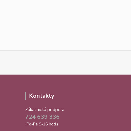
Kontakty
Zákaznická podpora
724 639 336
(Po-Pá 9-16 hod.)