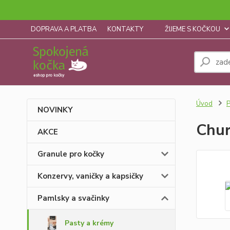
DOPRAVA A PLATBA
KONTAKTY
ŽIJEME S KOČKOU
Úvod
P
NOVINKY
Chur
AKCE
Granule pro kočky
Konzervy, vaničky a kapsičky
Pamlsky a svačinky
Pasty a krémy