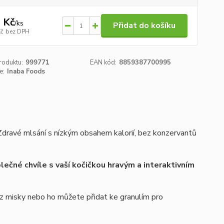
 Kč
/
ks
Přidat do košíku
Kč
bez DPH
roduktu:
999771
EAN kód:
8859387700995
e:
Inaba Foods
dravé mlsání s nízkým obsahem kalorií, bez konzervantů
lečné chvíle s vaší kočičkou hravým a interaktivním
 z misky nebo ho můžete přidat ke granulím pro