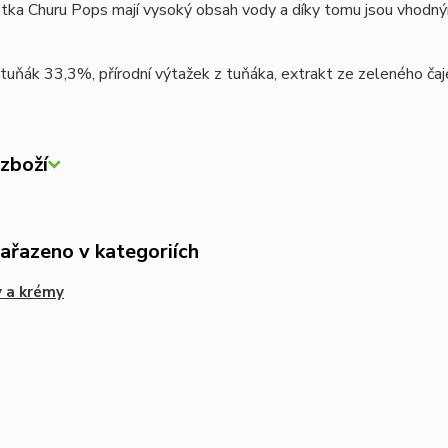
zátka Churu Pops mají vysoký obsah vody a díky tomu jsou vhod
tuňák 33,3%, přírodní výtažek z tuňáka, extrakt ze zeleného čaj
zboží
zařazeno v kategoriích
 a krémy