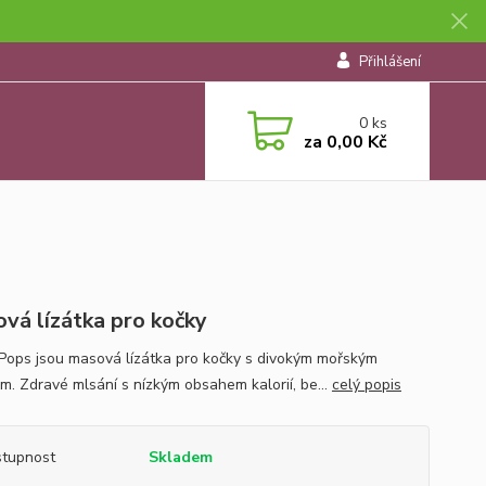
Přihlášení
0
ks
za
0,00 Kč
vá lízátka pro kočky
Pops jsou masová lízátka pro kočky s divokým mořským
m. Zdravé mlsání s nízkým obsahem kalorií, be...
celý popis
tupnost
Skladem