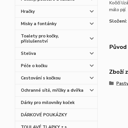
Kočičí lí
málo pijí.
Hračky
Složení:
Misky a fontánky
Toalety pro kočky,
příslušenství
Původ 
Steliva
Péče o kočku
Zboží 
Cestování s kočkou
Pasty
Ochranné sítě, mřížky a dvířka
Dárky pro milovníky koček
DÁRKOVÉ POUKÁZKY
TOULAVÉ TLAPKY z.s.