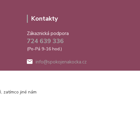
Kontakty
Zákaznická podpora
724 639 336
(Po-Pá 9-16 hod.)
info@spokojenakocka.cz
, zatímco jiné nám
Vytvořeno na
Eshop-rychle.cz