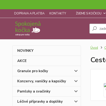
DOPRAVA A PLATBA
KONTAKTY
ŽIJEME S KOČKOU
Úvod
C
NOVINKY
Cest
AKCE
Granule pro kočky
Konzervy, vaničky a kapsičky
Pamlsky a svačinky
Léčivé přípravky a doplňky