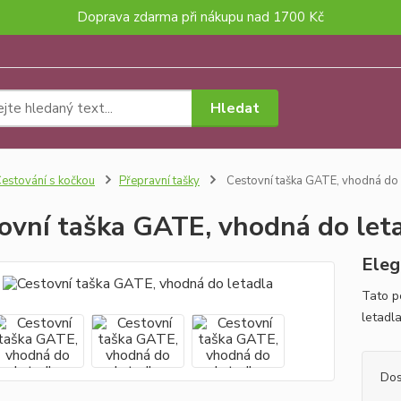
Doprava zdarma při nákupu nad 1700 Kč
Hledat
estování s kočkou
Přepravní tašky
Cestovní taška GATE, vhodná do 
ovní taška GATE, vhodná do let
Eleg
Tato p
letadla
Dos