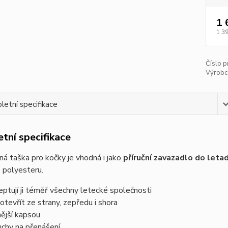
1 
1 3
Číslo p
Výrobc
etní specifikace
tní specifikace
á taška pro kočky je vhodná i jako
příruční zavazadlo do leta
o polyesteru.
eptují ji téměř všechny letecké společnosti
 otevřít ze strany, zepředu i shora
nější kapsou
uchy na přenášení