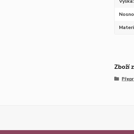
Výška
Nosno
Materi
Zboží 
Přepr