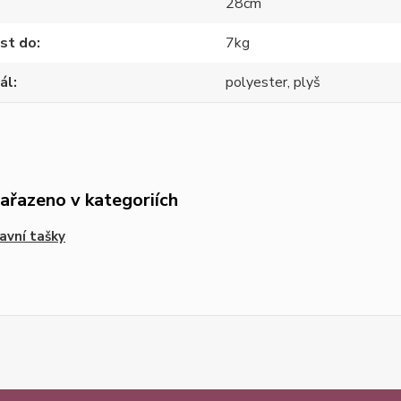
28cm
st do
7kg
ál
polyester, plyš
zařazeno v kategoriích
avní tašky