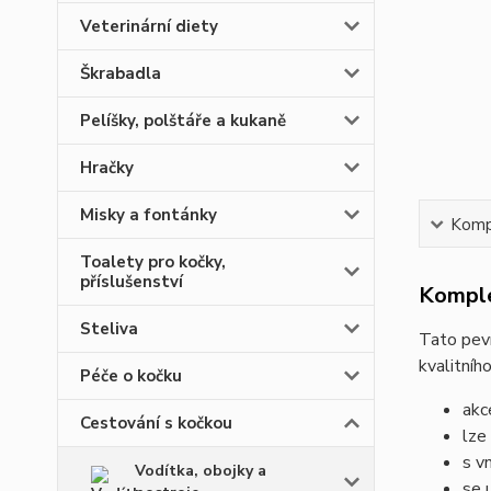
Veterinární diety
Škrabadla
Pelíšky, polštáře a kukaně
Hračky
Misky a fontánky
Kompl
Toalety pro kočky,
příslušenství
Komple
Steliva
Tato pevn
kvalitníh
Péče o kočku
akc
Cestování s kočkou
lze
s v
Vodítka, obojky a
se 