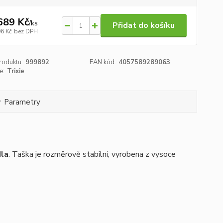
689 Kč
/
ks
Přidat do košíku
96 Kč
bez DPH
roduktu:
999892
EAN kód:
4057589289063
e:
Trixie
Parametry
dla
. Taška je rozměrově stabilní, vyrobena z vysoce