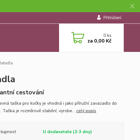
Přihlášení
0
ks
za
0,00 Kč
letadla
adla
antní cestování
evná taška pro kočky je vhodná i jako příruční zavazadlo do
. Taška je rozměrově stabilní, vyrobe...
celý popis
tupnost
U dodavatele (2-3 dny)