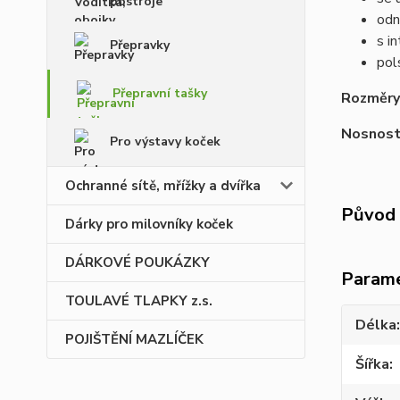
postroje
odn
s i
Přepravky
pol
Přepravní tašky
Rozměry
Nosnost
Pro výstavy koček
Ochranné sítě, mřížky a dvířka
Původ 
Dárky pro milovníky koček
DÁRKOVÉ POUKÁZKY
Param
TOULAVÉ TLAPKY z.s.
Délka
POJIŠTĚNÍ MAZLÍČEK
Šířka