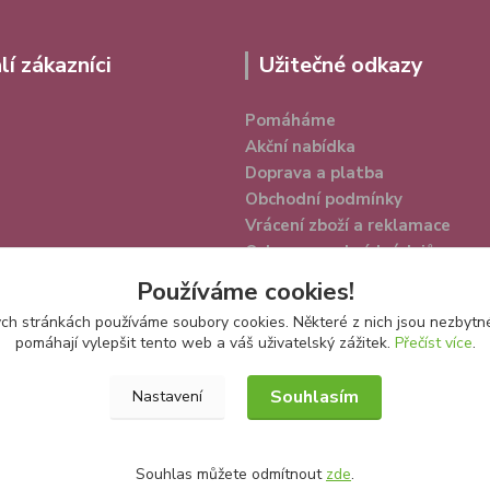
lí zákazníci
Užitečné odkazy
Pomáháme
Akční nabídka
Doprava a platba
Obchodní podmínky
Vrácení zboží a reklamace
Ochrana osobních údajů
Používáme cookies!
h stránkách používáme soubory cookies. Některé z nich jsou nezbytné
pomáhají vylepšit tento web a váš uživatelský zážitek.
Přečíst více
.
Souhlasím
Nastavení
Souhlas můžete odmítnout
zde
.