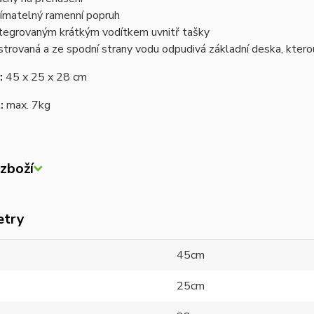
ímatelný ramenní popruh
ntegrovaným krátkým vodítkem uvnitř tašky
strovaná a ze spodní strany vodu odpudivá základní deska, kter
:
45 x 25 x 28 cm
:
max. 7kg
zboží
etry
45cm
25cm