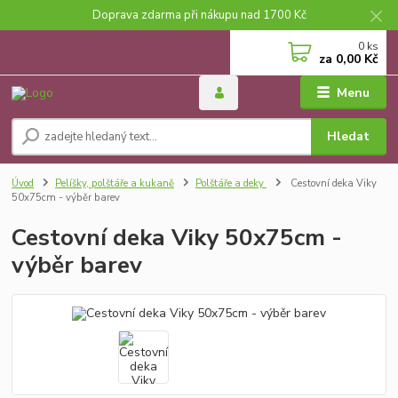
Doprava zdarma při nákupu nad 1700 Kč
0
ks
za
0,00 Kč
Menu
Hledat
Úvod
Pelíšky, polštáře a kukaně
Polštáře a deky
Cestovní deka Viky
50x75cm - výběr barev
Cestovní deka Viky 50x75cm -
výběr barev