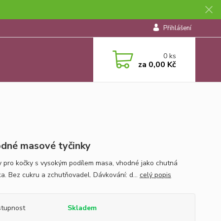
Přihlášení
0
ks
za
0,00 Kč
dné masové tyčinky
y pro kočky s vysokým podílem masa, vhodné jako chutná
ka. Bez cukru a zchutňovadel. Dávkování: d...
celý popis
tupnost
Skladem