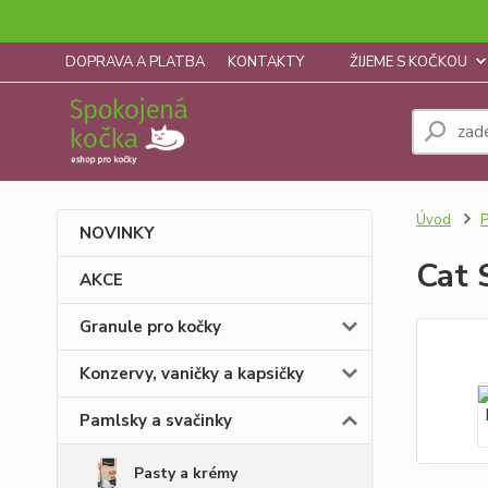
DOPRAVA A PLATBA
KONTAKTY
ŽIJEME S KOČKOU
Úvod
P
NOVINKY
Cat 
AKCE
Granule pro kočky
Konzervy, vaničky a kapsičky
Pamlsky a svačinky
Pasty a krémy