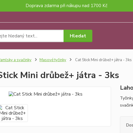
Doprava zdarma při nákupu nad 1700 Kč
Hledat
amlsky a svačinky
Masové tyčinky
Cat Stick Mini drůbež+ játra - 3ks
Stick Mini drůbež+ játra - 3ks
Laho
Tyčink
svačin
Dos