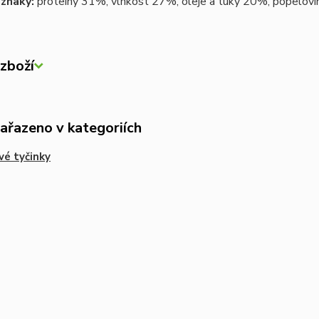
 znaky:
proteiny 31%, vlhkost 27%, oleje a tuky 20%, popelovi
zboží
zařazeno v kategoriích
é tyčinky