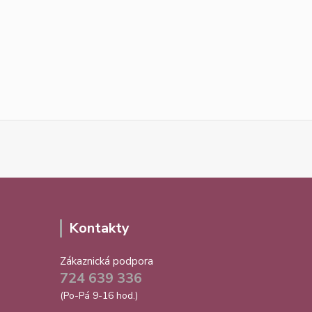
Kontakty
Zákaznická podpora
724 639 336
(Po-Pá 9-16 hod.)