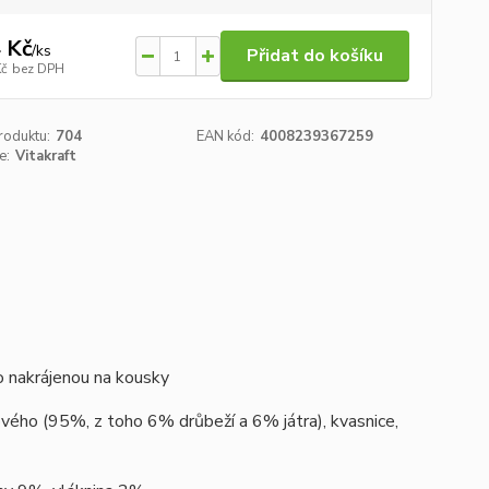
 Kč
/
ks
Přidat do košíku
Kč
bez DPH
roduktu:
704
EAN kód:
4008239367259
e:
Vitakraft
 nakrájenou na kousky
vého (95%, z toho 6% drůbeží a 6% játra), kvasnice,