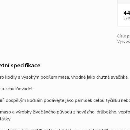
44
39 
Číslo p
Výrobc
tní specifikace
ro kočky s vysokým podílem masa, vhodné jako chutná svačinka.
 a zchutňovadel.
í:
dospělým kočkám podávejte jako pamlsek celou tyčinku nebo
maso a výrobky živočišného původu z hovězího, drůbežího, vepřo
 látky