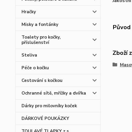
Jakostní
Hračky
Misky a fontánky
Původ 
Toalety pro kočky,
příslušenství
Zboží 
Steliva
Masov
Péče o kočku
Cestování s kočkou
Ochranné sítě, mřížky a dvířka
Dárky pro milovníky koček
DÁRKOVÉ POUKÁZKY
TOULAVÉ TLAPKY z.s.