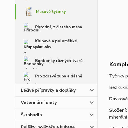
Masové tyčinky
Přírodní, z čistého masa
Křupavé a poloměkké
pamlsky
Bonbonky různých tvarů
Komple
Tyčinky p
Pro zdravé zuby a dásně
Bez cukru
Léčivé přípravky a doplňky
Dávkován
Veterinární diety
Složení:
Škrabadla
minerální
Pelíšky, polštáře a kukaně