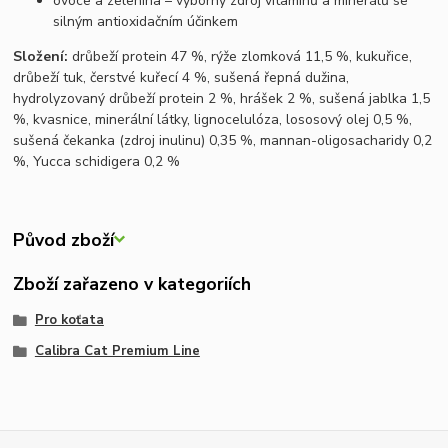
ovoce a zelenina – výborný zdroj vitamínů a minerálů se
silným antioxidačním účinkem
Složení:
drůbeží protein 47 %, rýže zlomková 11,5 %, kukuřice,
drůbeží tuk, čerstvé kuřecí 4 %, sušená řepná dužina,
hydrolyzovaný drůbeží protein 2 %, hrášek 2 %, sušená jablka 1,5
%, kvasnice, minerální látky, lignocelulóza, lososový olej 0,5 %,
sušená čekanka (zdroj inulinu) 0,35 %, mannan-oligosacharidy 0,2
%, Yucca schidigera 0,2 %
Původ zboží
Zboží zařazeno v kategoriích
Pro koťata
Calibra Cat Premium Line