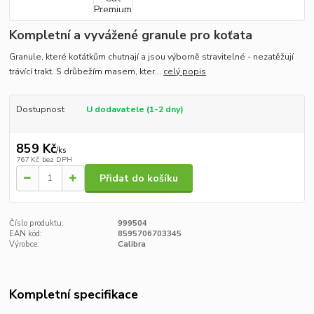
Kompletní a vyvážené granule pro koťata
Granule, které koťátkům chutnají a jsou výborně stravitelné - nezatěžují
trávící trakt. S drůbežím masem, kter...
celý popis
Dostupnost
U dodavatele (1-2 dny)
859 Kč
/
ks
767 Kč
bez DPH
Přidat do košíku
Číslo produktu:
999504
EAN kód:
8595706703345
Výrobce:
Calibra
Kompletní specifikace