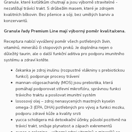
Granule, které koťátkům chutnají a jsou výborně stravitelné -
nezatěžují trávící trakt. S drůbežím masem, které je zdrojem
kvalitních bílkovin. Bez pšenice a sóji, bez umělých barviv a
konzervantů.
Granule řady Premium Line mají výborný poměr kvalita/cena.
Receptura nabízí vyvážený poměr všech potřebných živin,
vitamínů, minerálů či stopových prvků. Je doplněna nejen o
důležitý taurin, ale o další funkční aditiva pro podporu imunitního
systému a zdraví kotěte.
čekanka je zdroj inulinu (rozpustné vlákniny s prebiotickou
funkcí), podporuje procesy trávení
mannan-oligosacharidy (MOS) jsou prebiotika, která
pomáhají podporovat střevní mikroflóru, správnou funkci
trávicího traktu a posilovat imunitní systém
lososový olej – zdroj nenasycených mastných kyselin
omega-3 (EPA, DHA) potřebných pro vývoj a funkci mozku,
podporu zdravé kůže a kvality srsti
yucca schidigera má detoxikační účinky, působí pozitivně na
trávicí trakt, snižuje plynatost a zápach exkrementů