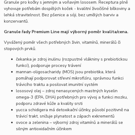
Granule pro kočky s jemným a voňavým lososem. Receptura plně
vyhovuje potřebám dospělých koček - kvalitní živočišné bílkoviny a
lehká stravitelnost. Bez pšenice a sóji, bez umělých barviv a
konzervantů.
Granule řady Premium Line mají výborný poměr kvalita/cena.
Vyvážený poměr všech potřebných živin, vitamínů, minerálů či
stopových prvků.
čekanka je zdroj inulinu (rozpustné vlákniny s prebiotickou
funkcí), podporuje procesy trávení
mannan-oligosacharidy (MOS) jsou prebiotika, která
pomáhají podporovat střevní mikroflóru, správnou funkci
trávicího traktu a posilovat imunitní systém
lososový olej – zdroj nenasycených mastných kyselin
omega-3 (EPA, DHA) potřebných pro vývoj a funkci mozku,
podporu zdravé kůže a kvality srsti
yucca schidigera má detoxikační účinky, působí pozitivně na
trávicí trakt, snižuje plynatost a zápach exkrementů
ovoce a zelenina – výborný zdroj vitamínů a minerálů se
silným antioxidačním účinkem