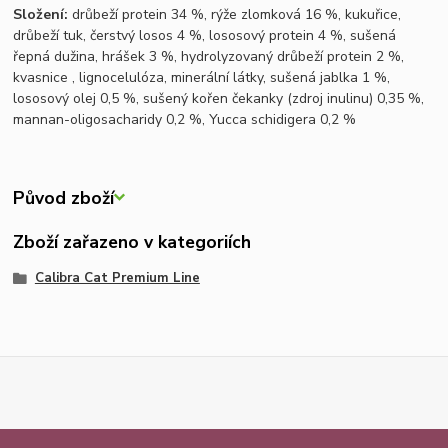
Složení:
drůbeží protein 34 %, rýže zlomková 16 %, kukuřice,
drůbeží tuk, čerstvý losos 4 %, lososový protein 4 %, sušená
řepná dužina, hrášek 3 %, hydrolyzovaný drůbeží protein 2 %,
kvasnice , lignocelulóza, minerální látky, sušená jablka 1 %,
lososový olej 0,5 %, sušený kořen čekanky (zdroj inulinu) 0,35 %,
mannan-oligosacharidy 0,2 %, Yucca schidigera 0,2 %
Původ zboží
Zboží zařazeno v kategoriích
Calibra Cat Premium Line