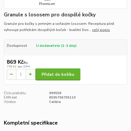
Granule s lososem pro dospělé kočky
Granule pro kočky s jemným a voňavým lososem. Receptura plně
vyhovuje potřebám dospělých koček - kvalitní živo...
celý popis
Dostupnost
U dodavatele (1-2 dny)
869 Kč
/
ks
776 Kč
bez DPH
Přidat do košíku
Číslo produktu:
999558
EAN kód:
8595706705110
Výrobce:
Calibra
Kompletní specifikace