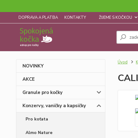
DOPRAVA A PLATBA
KONTAKTY
ŽIJEME S KOČKOU
Úvod
K
NOVINKY
CALI
AKCE
Granule pro kočky
Konzervy, vaničky a kapsičky
Pro koťata
Almo Nature