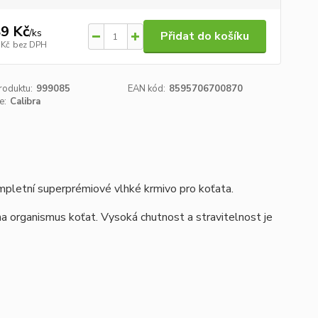
9 Kč
/
ks
Přidat do košíku
 Kč
bez DPH
roduktu:
999085
EAN kód:
8595706700870
e:
Calibra
mpletní superprémiové vlhké krmivo pro koťata.
a organismus koťat. Vysoká chutnost a stravitelnost je