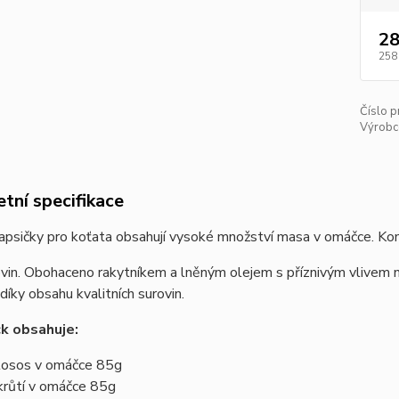
28
258
Číslo p
Výrobc
tní specifikace
kapsičky pro koťata obsahují vysoké množství masa v omáčce. Ko
vin. Obohaceno rakytníkem a lněným olejem s příznivým vlivem n
 díky obsahu kvalitních surovin.
k obsahuje:
losos v omáčce 85g
krůtí v omáčce 85g