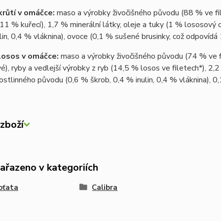
krůtí v omáčce:
maso a výrobky živočišného původu (88 % ve fil
11 % kuřecí), 1,7 % minerální látky, oleje a tuky (1 % lososový o
lin, 0,4 % vláknina), ovoce (0,1 % sušené brusinky, což odpovídá
losos v omáčce:
maso a výrobky živočišného původu (74 % ve fi
), ryby a vedlejší výrobky z ryb (14,5 % losos ve filetech*), 2,2 
ostlinného původu (0,6 % škrob, 0,4 % inulin, 0,4 % vláknina), 0
zboží
zařazeno v kategoriích
oťata
Calibra