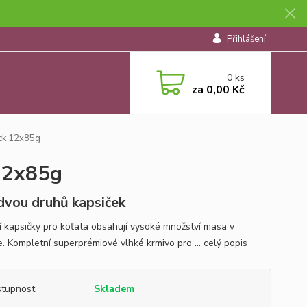
Přihlášení
0
ks
za
0,00 Kč
ack 12x85g
 12x85g
dvou druhů kapsiček
ní kapsičky pro koťata obsahují vysoké množství masa v
. Kompletní superprémiové vlhké krmivo pro ...
celý popis
tupnost
Skladem