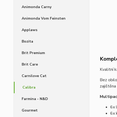
Animonda Carny
Animonda Vom Feinsten
Applaws
Bozita
Brit Premium
Komple
Brit Care
Kvalitní 
Carnilove Cat
Bez obilo
zajištěna
Calibra
Multipac
Farmina - N&D
6x 
Gourmet
6x 