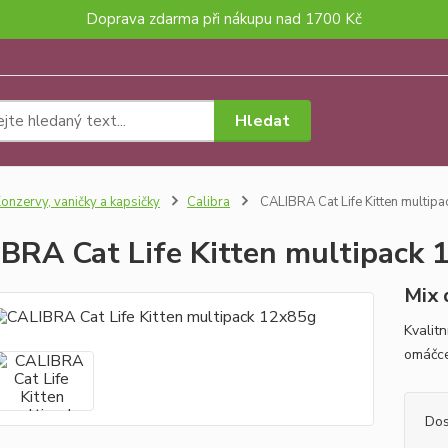
Doprava zdarma při nákupu nad 1700 Kč
Hledat
onzervy, vaničky a kapsičky
Calibra
CALIBRA Cat Life Kitten multip
BRA Cat Life Kitten multipack
Mix 
Kvalit
omáčce
Dos