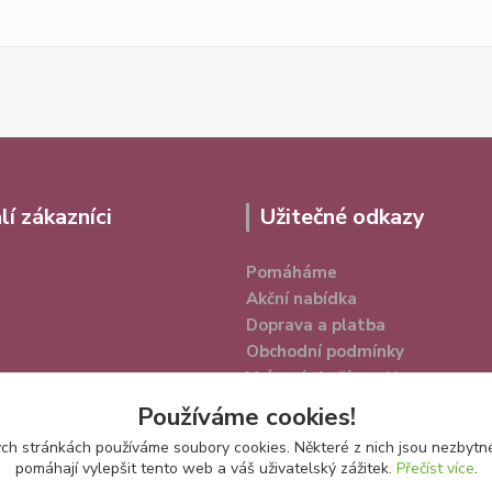
lí zákazníci
Užitečné odkazy
Pomáháme
Akční nabídka
Doprava a platba
Obchodní podmínky
Vrácení zboží a reklamace
Ochrana osobních údajů
Používáme cookies!
h stránkách používáme soubory cookies. Některé z nich jsou nezbytné
pomáhají vylepšit tento web a váš uživatelský zážitek.
Přečíst více
.