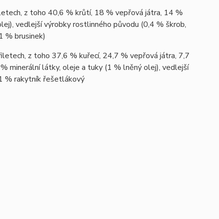
etech, z toho 40,6 % krůtí, 18 % vepřová játra, 14 %
lej), vedlejší výrobky rostlinného původu (0,4 % škrob,
 1 % brusinek)
letech, z toho 37,6 % kuřecí, 24,7 % vepřová játra, 7,7
% minerální látky, oleje a tuky (1 % lněný olej), vedlejší
,1 % rakytník řešetlákový