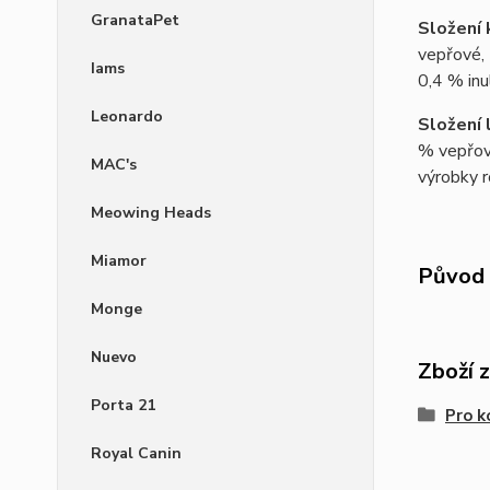
GranataPet
Složení 
vepřové, 
Iams
0,4 % inu
Leonardo
Složení 
% vepřové
MAC's
výrobky r
Meowing Heads
Miamor
Původ 
Monge
Nuevo
Zboží 
Porta 21
Pro k
Royal Canin