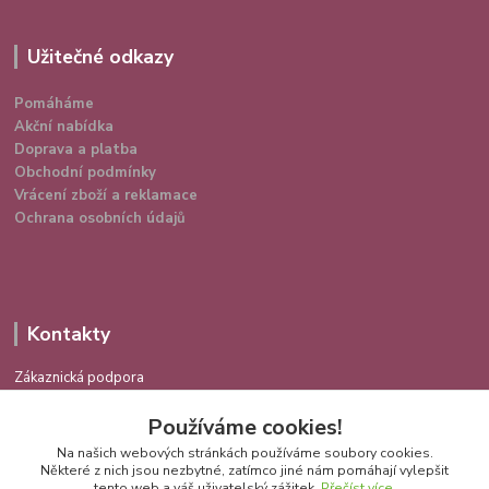
Užitečné odkazy
Pomáháme
Akční nabídka
Doprava a platba
Obchodní podmínky
Vrácení zboží a reklamace
Ochrana osobních údajů
Kontakty
Zákaznická podpora
724 639 336
Používáme cookies!
(Po-Pá 9-16 hod.)
Na našich webových stránkách používáme soubory cookies.
info@spokojenakocka.cz
Některé z nich jsou nezbytné, zatímco jiné nám pomáhají vylepšit
tento web a váš uživatelský zážitek.
Přečíst více
.