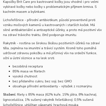
Kapsičky Brit Care pro kastrované kočky jsou vhodné i pro velmi
vybíravé kočky nebo kočky s problematickým příjmem krmiva. S
kachním masem a bylinkami.
Lichořeřišnice - přírodní antibiotikum, působí preventivně proti
vzniku močových kamenů u kastrovaných i starších koček. Má
silné antibakteriální a antiseptické účinky, a proto má pozitivní vliv
na zdraví trávicího traktu, čímž podporuje imunitu.
Rakytník - rostlina se širokou škálou pozitivních účinků na zdraví
těla, zejména na imunitní a trávicí systém. Kromě toho pomáhá
udržovat zdravou pokožku a má příznivý vliv na srdeční funkce,
oční a ústní sliznice a na lesk srsti.
bezobilná receptura
85% masa ve filetech
vysoká chutnost
bez přidaného cukru, bez soji, bez GMO
obsahuje přírodní antioxidanty - výtažek z rozmarýnu
Složení:
filety s 85% masa (62% kuře, 15% játra, 8% kachna),
lignocelulóza, 1% sušený rakytník řešetlákový, 0,5% sušená
lichořeřišnice, uhličitan vápenatý, hrachová mouka