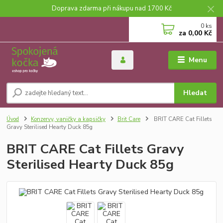
Doprava zdarma při nákupu nad 1700 Kč
0
ks
za
0,00 Kč
Menu
Hledat
Úvod
Konzervy, vaničky a kapsičky
Brit Care
BRIT CARE Cat Fillets
Gravy Sterilised Hearty Duck 85g
BRIT CARE Cat Fillets Gravy
Sterilised Hearty Duck 85g