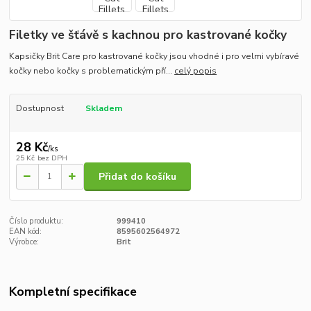
Filetky ve šťávě s kachnou pro kastrované kočky
Kapsičky Brit Care pro kastrované kočky jsou vhodné i pro velmi vybíravé
kočky nebo kočky s problematickým pří...
celý popis
Dostupnost
Skladem
28 Kč
/
ks
25 Kč
bez DPH
Přidat do košíku
Číslo produktu:
999410
EAN kód:
8595602564972
Výrobce:
Brit
Kompletní specifikace