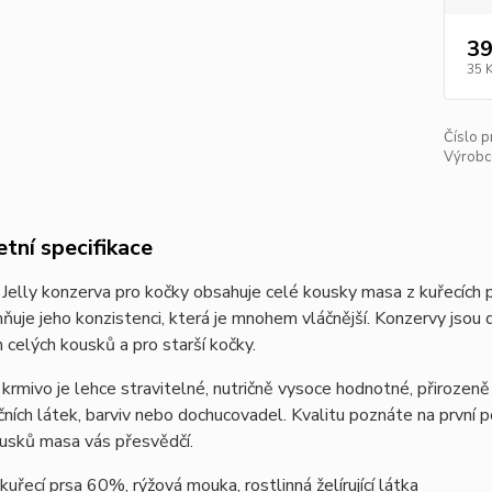
39
35 
Číslo p
Výrobc
tní specifikace
elly konzerva pro kočky obsahuje celé kousky masa z kuřecích p
ňuje jeho konzistenci, která je mnohem vláčnější. Konzervy jsou 
m celých kousků a pro starší kočky.
rmivo je lehce stravitelné, nutričně vysoce hodnotné, přirozen
ních látek, barviv nebo dochucovadel. Kvalitu poznáte na první 
usků masa vás přesvědčí.
kuřecí prsa 60%, rýžová mouka, rostlinná želírující látka