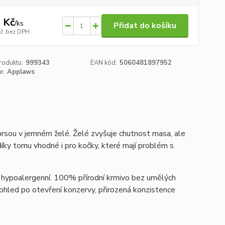
 Kč
/
ks
Přidat do košíku
Kč
bez DPH
roduktu:
999343
EAN kód:
5060481897952
e:
Applaws
rsou v jemném želé. Želé zvyšuje chutnost masa, ale
díky tomu vhodné i pro kočky, které mají problém s
ě hypoalergenní. 100% přírodní krmivo bez umělých
pohled po otevření konzervy, přirozená konzistence