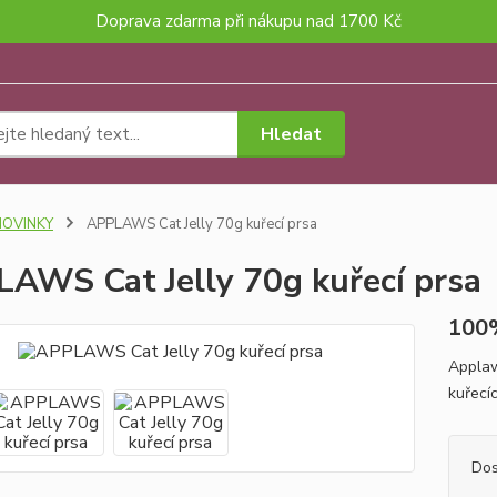
Doprava zdarma při nákupu nad 1700 Kč
Hledat
NOVINKY
APPLAWS Cat Jelly 70g kuřecí prsa
AWS Cat Jelly 70g kuřecí prsa
100%
Applaw
kuřecí
Dos