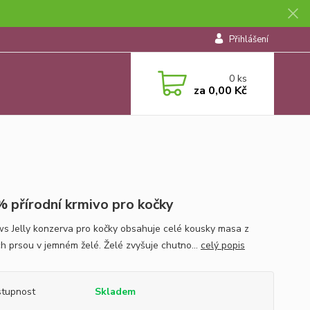
Přihlášení
0
ks
za
0,00 Kč
 přírodní krmivo pro kočky
s Jelly konzerva pro kočky obsahuje celé kousky masa z
ch prsou v jemném želé. Želé zvyšuje chutno...
celý popis
tupnost
Skladem