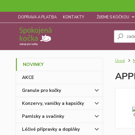
DOPRAVA A PLATBA
KONTAKTY
ŽIJEME S KOČKOU
Úvod
NOVINKY
APPL
AKCE
Granule pro kočky
Konzervy, vaničky a kapsičky
Pamlsky a svačinky
Léčivé přípravky a doplňky