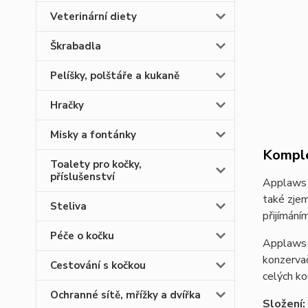
Veterinární diety
Škrabadla
Pelíšky, polštáře a kukaně
Hračky
Misky a fontánky
Komple
Toalety pro kočky,
příslušenství
Applaws J
také zjem
Steliva
přijímání
Péče o kočku
Applaws k
konzervač
Cestování s kočkou
celých ko
Ochranné sítě, mřížky a dvířka
Složení: