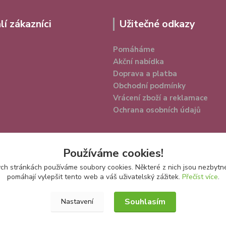
lí zákazníci
Užitečné odkazy
Pomáháme
Akční nabídka
Doprava a platba
Obchodní podmínky
Vrácení zboží a reklamace
Ochrana osobních údajů
Používáme cookies!
h stránkách používáme soubory cookies. Některé z nich jsou nezbytné
pomáhají vylepšit tento web a váš uživatelský zážitek.
Přečíst více
.
Souhlasím
Nastavení