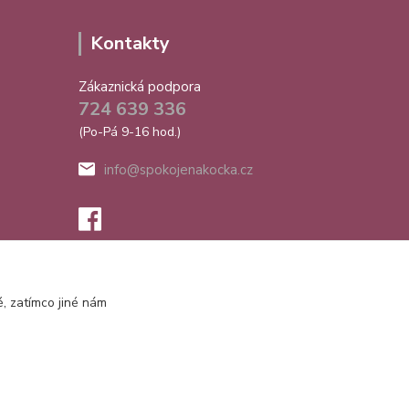
Kontakty
Zákaznická podpora
724 639 336
(Po-Pá 9-16 hod.)
info@spokojenakocka.cz
, zatímco jiné nám
Vytvořeno na
Eshop-rychle.cz