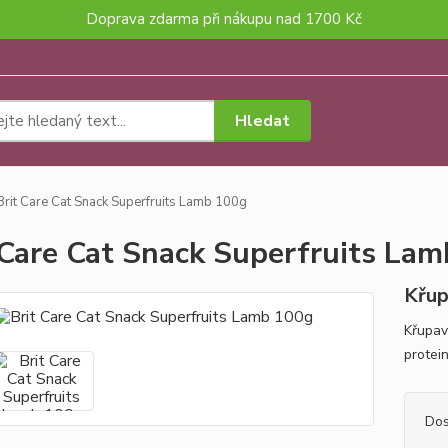
Doprava zdarma při nákupu nad 1700 Kč
Hledat
rit Care Cat Snack Superfruits Lamb 100g
 Care Cat Snack Superfruits La
Křup
Křupav
protein
Dos