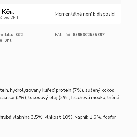
 Kč
/
ks
Momentálně není k dispozici
Kč
bez DPH
roduktu:
392
EAN kód:
8595602555697
e:
Brit
otein, hydrolyzovaný kuřecí protein (7%), sušený kokos
kvasnice (2%), lososový olej (2%), hrachová mouka, lněné
hrubá vláknina 3,5%, vlhkost 10%, vápník 1,6%, fosfor