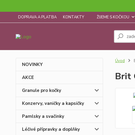
DOPRAVA A PLATBA
KONTAKTY
ŽIJEME S KOČKOU
Úvod
B
NOVINKY
Brit
AKCE
Granule pro kočky
Konzervy, vaničky a kapsičky
Pamlsky a svačinky
Léčivé přípravky a doplňky