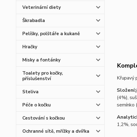
Veterinární diety
Škrabadla
Pelíšky, polštáře a kukaně
Hračky
Misky a fontánky
Komple
Toalety pro kočky,
Křupavý 
příslušenství
Složení:
Steliva
(4%), suš
semínko 
Péče o kočku
Analytic
Cestování s kočkou
1,2%, so
Ochranné sítě, mřížky a dvířka