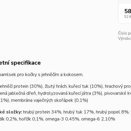
58
52 
Číslo p
Výrobc
tní specifikace
pamlsek pro kočky s jehněčím a kokosem.
jehněčí protein (30%), žlutý hrách, kuřecí tuk (10%), hrachový pr
ená jablečná dřeň, hydrolyzovaná kuřecí játra (3%), pivovarské 
(1%), membrána vaječných skořápek (0,1%)
ké složky:
hrubý protein 34%, hrubý tuk 17%, hrubý popel 8%, 
dík 0,2%, hořčík 0,1%, omega-3 0,45%, omega-6 2,10%