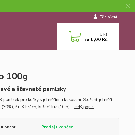
Přihlášení
0
ks
za
0,00 Kč
mb 100g
avé a šťavnaté pamlsky
ý pamlsek pro kočky s jehněčím a kokosem. Složení: jehněčí
 (30%), žlutý hrách, kuřecí tuk (10%),...
celý popis
tupnost
Prodej ukončen