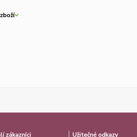
zboží
lí zákazníci
Užitečné odkazy